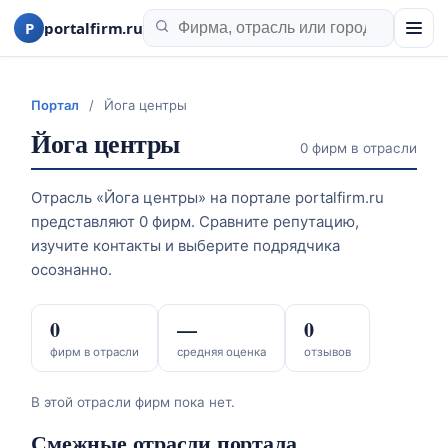
P
portalfirm.ru
Портал
/
Йога центры
Йога центры
0 фирм в отрасли
Отрасль «Йога центры» на портале portalfirm.ru
представляют 0 фирм. Сравните репутацию,
изучите контакты и выберите подрядчика
осознанно.
0
—
0
фирм в отрасли
средняя оценка
отзывов
В этой отрасли фирм пока нет.
Смежные отрасли портала