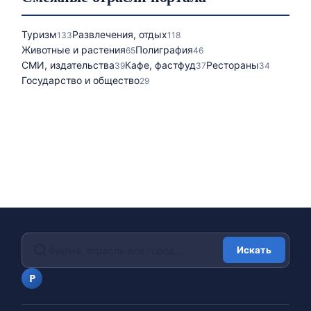
Туризм
Развлечения, отдых
133
118
Животные и растения
Полиграфия
65
46
СМИ, издательства
Кафе, фастфуд
Рестораны
39
37
34
Государство и общество
29
Искать
portalfirm.ru
P