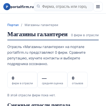
P
portalfirm.ru
Портал
/
Магазины галантереи
Магазины галантереи
0 фирм в отрасли
Отрасль «Магазины галантереи» на портале
portalfirm.ru представляют 0 фирм. Сравните
репутацию, изучите контакты и выберите
подрядчика осознанно.
0
—
0
фирм в отрасли
средняя оценка
отзывов
В этой отрасли фирм пока нет.
Смежные отрасли портала