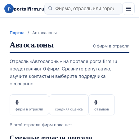
P
portalfirm.ru
Портал
/
Автосалоны
Автосалоны
0 фирм в отрасли
Отрасль «Автосалоны» на портале portalfirm.ru
представляют 0 фирм. Сравните репутацию,
изучите контакты и выберите подрядчика
осознанно.
0
—
0
фирм в отрасли
средняя оценка
отзывов
В этой отрасли фирм пока нет.
Смежные отрасли портала