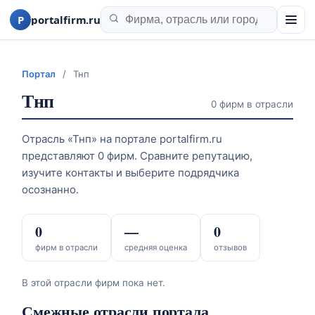
P
portalfirm.ru
Портал
/
Тнп
Тнп
0 фирм в отрасли
Отрасль «Тнп» на портале portalfirm.ru
представляют 0 фирм. Сравните репутацию,
изучите контакты и выберите подрядчика
осознанно.
0
—
0
фирм в отрасли
средняя оценка
отзывов
В этой отрасли фирм пока нет.
Смежные отрасли портала