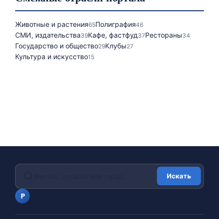
Животные и растения
Полиграфия
65
46
СМИ, издательства
Кафе, фастфуд
Рестораны
39
37
34
Государство и общество
Клубы
29
27
Культура и искусство
15
Искать
portalfirm.ru
P