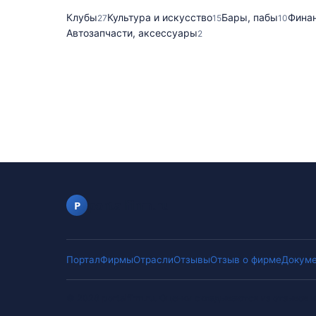
Клубы
Культура и искусство
Бары, пабы
Фина
27
15
10
Автозапчасти, аксессуары
2
portalfirm.ru
P
Портал
Фирмы
Отрасли
Отзывы
Отзыв о фирме
Докуме
©
2026
portalfirm.ru
.
Оценки складываются из отзывов к