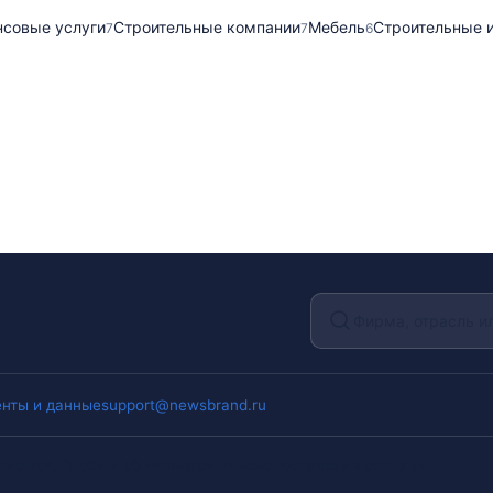
нсовые услуги
Строительные компании
Мебель
Строительные 
7
7
6
нты и данные
support@newsbrand.ru
лиентов. Профили обновляются по мере поступления сведений.