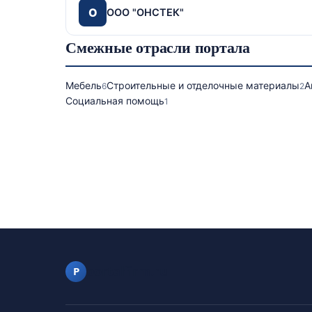
О
ООО "ОНСТЕК"
Смежные отрасли портала
Мебель
Строительные и отделочные материалы
А
6
2
Социальная помощь
1
portalfirm.ru
P