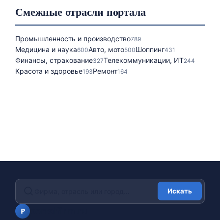
Смежные отрасли портала
Промышленность и производство
789
Медицина и наука
Авто, мото
Шоппинг
600
500
431
Финансы, страхование
Телекоммуникации, ИТ
327
244
Красота и здоровье
Ремонт
193
164
Искать
portalfirm.ru
P