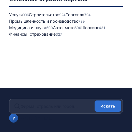
Услуги
Строительство
Торговля
996
924
794
Промышленность и производство
789
Медицина и наука
Авто, мото
Шоппинг
600
500
431
Финансы, страхование
327
Искать
portalfirm.ru
P