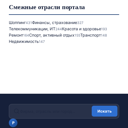
Смежные отрасли портала
Шоппинг
Финансы, страхование
431
327
Телекоммуникации, ИТ
Красота и здоровье
244
193
Ремонт
Спорт, активный отдых
Транспорт
164
155
148
Недвижимость
147
Искать
portalfirm.ru
P