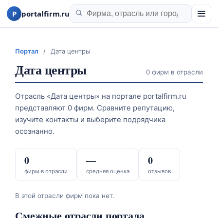
P
portalfirm.ru
Портал
/
Дата центры
Дата центры
0 фирм в отрасли
Отрасль «Дата центры» на портале portalfirm.ru
представляют 0 фирм. Сравните репутацию,
изучите контакты и выберите подрядчика
осознанно.
0
—
0
фирм в отрасли
средняя оценка
отзывов
В этой отрасли фирм пока нет.
Смежные отрасли портала