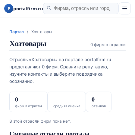
P
portalfirm.ru
Портал
/
Хозтовары
Хозтовары
0 фирм в отрасли
Отрасль «Хозтовары» на портале portalfirm.ru
представляют 0 фирм. Сравните репутацию,
изучите контакты и выберите подрядчика
осознанно.
0
—
0
фирм в отрасли
средняя оценка
отзывов
В этой отрасли фирм пока нет.
Смежные отрасли портала