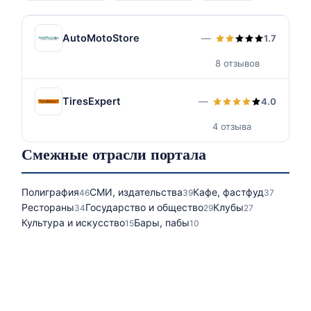
AutoMotoStore
—
1.7
8 отзывов
TiresExpert
—
4.0
4 отзыва
Смежные отрасли портала
Полиграфия
СМИ, издательства
Кафе, фастфуд
46
39
37
Рестораны
Государство и общество
Клубы
34
29
27
Культура и искусство
Бары, пабы
15
10