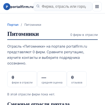
P
portalfirm.ru
Портал
/
Питомники
Питомники
0 фирм в отрасли
Отрасль «Питомники» на портале portalfirm.ru
представляют 0 фирм. Сравните репутацию,
изучите контакты и выберите подрядчика
осознанно.
0
—
0
фирм в отрасли
средняя оценка
отзывов
В этой отрасли фирм пока нет.
Смежные отрасли портала