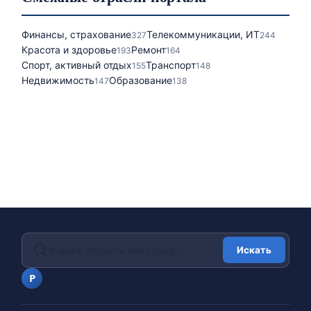
Финансы, страхование
Телекоммуникации, ИТ
327
244
Красота и здоровье
Ремонт
193
164
Спорт, активный отдых
Транспорт
155
148
Недвижимость
Образование
147
138
Искать
portalfirm.ru
P