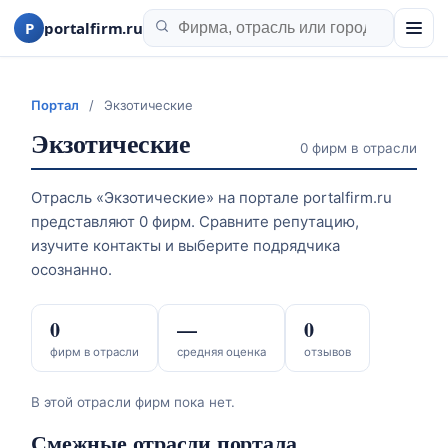
P
portalfirm.ru
Портал
/
Экзотические
Экзотические
0 фирм в отрасли
Отрасль «Экзотические» на портале portalfirm.ru
представляют 0 фирм. Сравните репутацию,
изучите контакты и выберите подрядчика
осознанно.
0
—
0
фирм в отрасли
средняя оценка
отзывов
В этой отрасли фирм пока нет.
Смежные отрасли портала