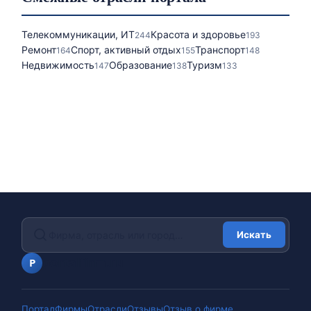
Телекоммуникации, ИТ
Красота и здоровье
244
193
Ремонт
Спорт, активный отдых
Транспорт
164
155
148
Недвижимость
Образование
Туризм
147
138
133
Искать
portalfirm.ru
P
Портал
Фирмы
Отрасли
Отзывы
Отзыв о фирме