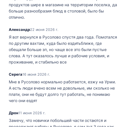
продуктов шире в магазине на территории поселка, да
больше разнообразия блюд в столовой, было бы
отлично.
Александр
22 июня 2026 г.
Я вот вернулся в Русолово спустя два года. Помотался
по другим вахтам, куда было ездитьближе, где
обещали больше зп, но чаще все это были пустые
слова. А тут оказалось лучше и рабочие условия, и
проживание, и стабильно все
Серега
16 июня 2026 г.
Мне в Русолово нормально работается, езжу на Урми.
А есть люди вчено всем не довольные, им сколько не
плати, они не будут долго тут работать, не понимаю
чего они ездят
Дрон
11 июня 2026 г.
Замечу, что новички побольшей части остаются и
продолжают работы в Русолово, я сам тут 3 года как.