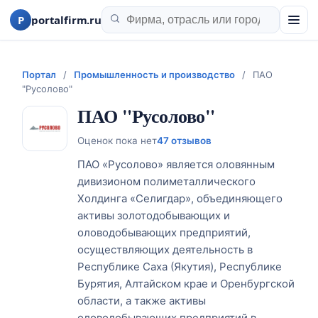
P
portalfirm.ru
Портал
/
Промышленность и производство
/
ПАО
"Русолово"
ПАО "Русолово"
Оценок пока нет
47 отзывов
ПАО «Русолово» является оловянным
дивизионом полиметаллического
Холдинга «Селигдар», объединяющего
активы золотодобывающих и
оловодобывающих предприятий,
осуществляющих деятельность в
Республике Саха (Якутия), Республике
Бурятия, Алтайском крае и Оренбургской
области, а также активы
оловодобывающих предприятий в