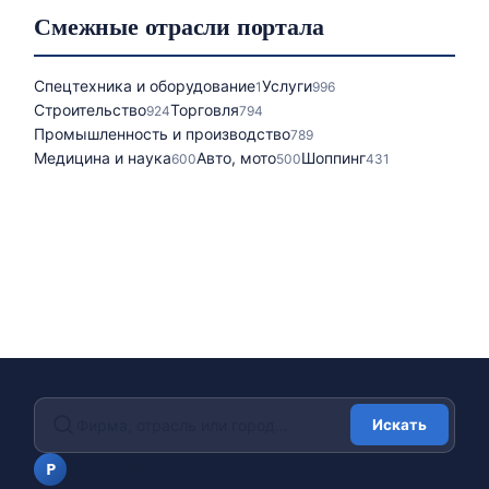
Смежные отрасли портала
Спецтехника и оборудование
Услуги
1
996
Строительство
Торговля
924
794
Промышленность и производство
789
Медицина и наука
Авто, мото
Шоппинг
600
500
431
Искать
portalfirm.ru
P