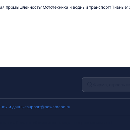
ая промышленность
Мототехника и водный транспорт
Пивные
1
1
1
нты и данные
support@newsbrand.ru
лиентов. Профили обновляются по мере поступления сведений.