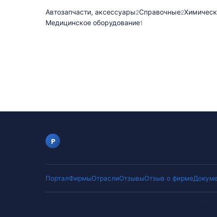
Автозапчасти, аксессуары
Справочные
Химическ
2
2
Медицинское оборудование
1
portalfirm.ru
P
Портал
Фирмы
Отрасли
Отзывы
Отзыв о фирме
Докуме
©
2026
portalfirm.ru
.
Оценки складываются из отзывов к