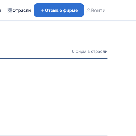
Войти
ы
Отрасли
Отзыв о фирме
0 фирм в отрасли