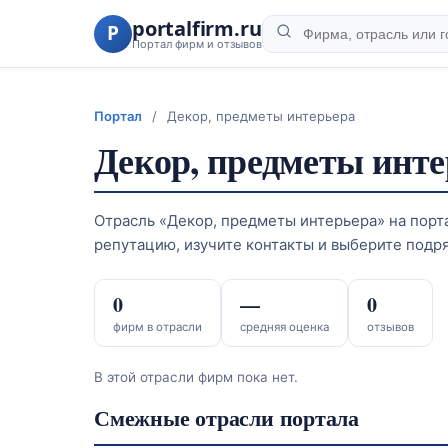
portalfirm.ru
P
Портал фирм и отзывов
Портал
/
Декор, предметы интерьера
Декор, предметы инте
Отрасль «Декор, предметы интерьера» на порта
репутацию, изучите контакты и выберите подр
0
—
0
фирм в отрасли
средняя оценка
отзывов
В этой отрасли фирм пока нет.
Смежные отрасли портала