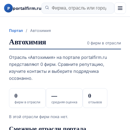
P
portalfirm.ru
Портал
/
Автохимия
Автохимия
0 фирм в отрасли
Отрасль «Автохимия» на портале portalfirm.ru
представляют 0 фирм. Сравните репутацию,
изучите контакты и выберите подрядчика
осознанно.
0
—
0
фирм в отрасли
средняя оценка
отзывов
В этой отрасли фирм пока нет.
Смежные отрасли портала