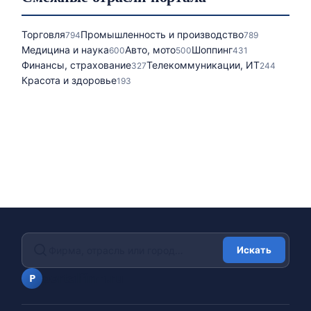
Торговля
Промышленность и производство
794
789
Медицина и наука
Авто, мото
Шоппинг
600
500
431
Финансы, страхование
Телекоммуникации, ИТ
327
244
Красота и здоровье
193
Искать
portalfirm.ru
P