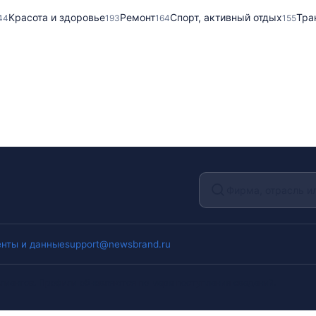
Красота и здоровье
Ремонт
Спорт, активный отдых
Тра
44
193
164
155
нты и данные
support@newsbrand.ru
лиентов. Профили обновляются по мере поступления сведений.