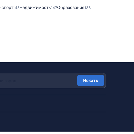
нспорт
Недвижимость
Образование
148
147
138
Искать