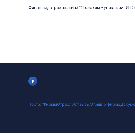
Финансы, страхование
Телекоммуникации, ИТ
327
2
portalfirm.ru
P
Портал
Фирмы
Отрасли
Отзывы
Отзыв о фирме
Докуме
©
2026
portalfirm.ru
.
Оценки складываются из отзывов к