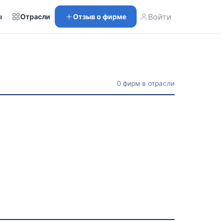
Войти
ы
Отрасли
Отзыв о фирме
0 фирм в отрасли