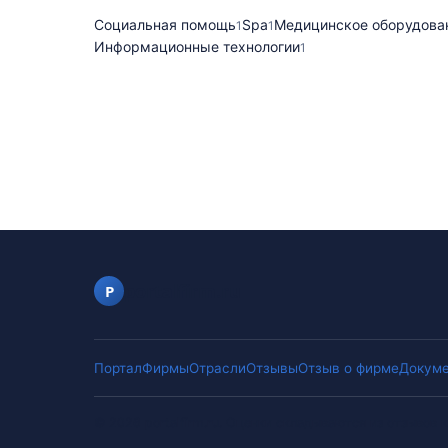
Социальная помощь
Spa
Медицинское оборудова
1
1
Информационные технологии
1
portalfirm.ru
P
Портал
Фирмы
Отрасли
Отзывы
Отзыв о фирме
Докуме
©
2026
portalfirm.ru
.
Оценки складываются из отзывов к