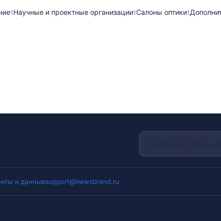
ние
Научные и проектные организации
Салоны оптики
Дополни
1
1
1
нты и данные
support@newsbrand.ru
лиентов. Профили обновляются по мере поступления сведений.