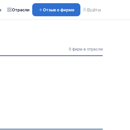
Войти
ы
Отрасли
Отзыв о фирме
0 фирм в отрасли