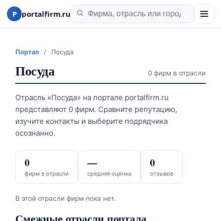
P
portalfirm.ru
Портал
/
Посуда
Посуда
0 фирм в отрасли
Отрасль «Посуда» на портале portalfirm.ru
представляют 0 фирм. Сравните репутацию,
изучите контакты и выберите подрядчика
осознанно.
0
—
0
фирм в отрасли
средняя оценка
отзывов
В этой отрасли фирм пока нет.
Смежные отрасли портала