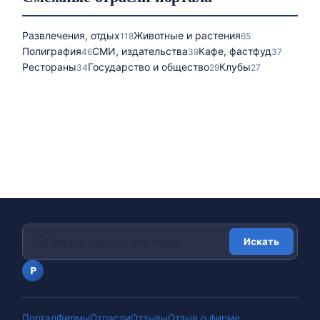
Развлечения, отдых
Животные и растения
118
65
Полиграфия
СМИ, издательства
Кафе, фастфуд
46
39
37
Рестораны
Государство и общество
Клубы
34
29
27
Искать
portalfirm.ru
P
Портал
Фирмы
Отрасли
Отзывы
Отзыв о фирме