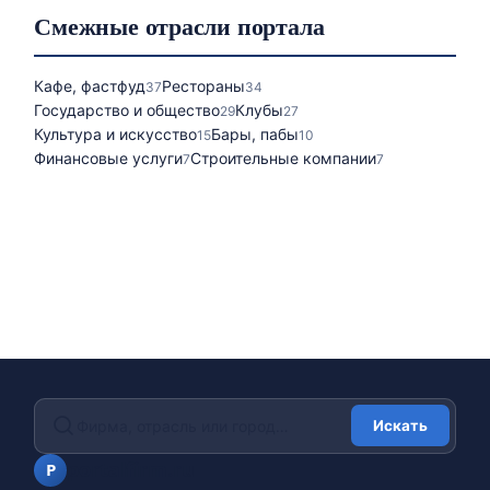
Смежные отрасли портала
Кафе, фастфуд
Рестораны
37
34
Государство и общество
Клубы
29
27
Культура и искусство
Бары, пабы
15
10
Финансовые услуги
Строительные компании
7
7
Искать
portalfirm.ru
P