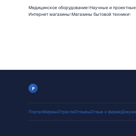
Медицинское оборудование
Научные и проектные
1
Интернет магазины
Магазины бытовой техники
1
1
portalfirm.ru
P
Портал
Фирмы
Отрасли
Отзывы
Отзыв о фирме
Докуме
©
2026
portalfirm.ru
.
Оценки складываются из отзывов к