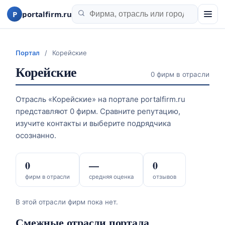
P
portalfirm.ru
Портал
/
Корейские
Корейские
0 фирм в отрасли
Отрасль «Корейские» на портале portalfirm.ru
представляют 0 фирм. Сравните репутацию,
изучите контакты и выберите подрядчика
осознанно.
0
—
0
фирм в отрасли
средняя оценка
отзывов
В этой отрасли фирм пока нет.
Смежные отрасли портала