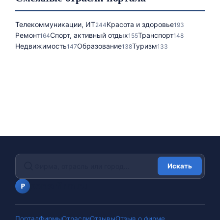
Телекоммуникации, ИТ
Красота и здоровье
244
193
Ремонт
Спорт, активный отдых
Транспорт
164
155
148
Недвижимость
Образование
Туризм
147
138
133
Искать
portalfirm.ru
P
Портал
Фирмы
Отрасли
Отзывы
Отзыв о фирме