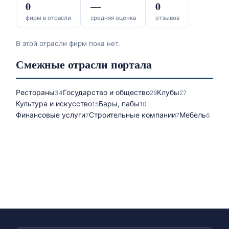
0
—
0
фирм в отрасли
средняя оценка
отзывов
В этой отрасли фирм пока нет.
Смежные отрасли портала
Рестораны
Государство и общество
Клубы
34
29
27
Культура и искусство
Бары, пабы
15
10
Финансовые услуги
Строительные компании
Мебель
7
7
6