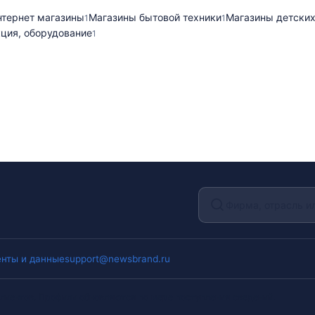
нтернет магазины
Магазины бытовой техники
Магазины детских
1
1
ция, оборудование
1
нты и данные
support@newsbrand.ru
лиентов. Профили обновляются по мере поступления сведений.