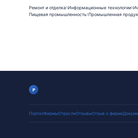
Ремонт и отделка
Информационные технологии
И
1
1
Пищевая промышленность
Промышленная продук
1
portalfirm.ru
P
Портал
Фирмы
Отрасли
Отзывы
Отзыв о фирме
Докуме
©
2026
portalfirm.ru
.
Оценки складываются из отзывов к