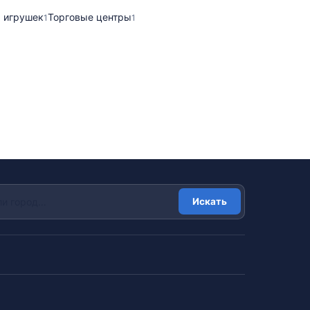
 игрушек
Торговые центры
1
1
Искать