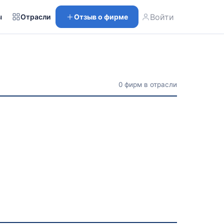
Войти
ы
Отрасли
Отзыв о фирме
0 фирм в отрасли