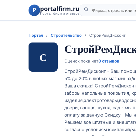
portalfirm.ru
P
Портал фирм и отзывов
Портал
/
Строительство
/
СтройРемДисконт
СтройРемДис
С
Оценок пока нет
0 отзывов
СтройРемДисконт - Ваш помощн
5% до 20% в любых магазинах/к
Ваша скидка! СтройРемДисконт 
заборы,напольные покрытия, кр
изделия,электротовары,водосна
двери, ванная, кухня, сад - мы
оплату за данную Скидку - Мы 
Решаем все штатные и внештат
согласно условиям компаний/м