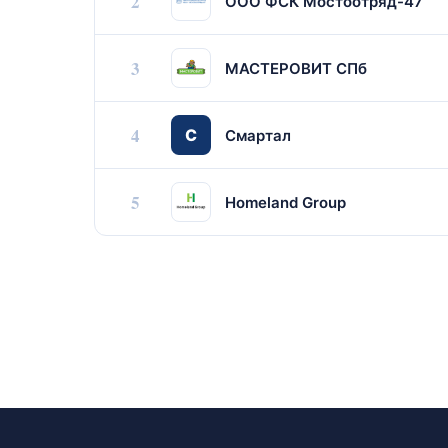
2
ООО ФСК Мостоотряд-47
3
МАСТЕРОВИТ СПб
4
С
Смартал
5
Homeland Group