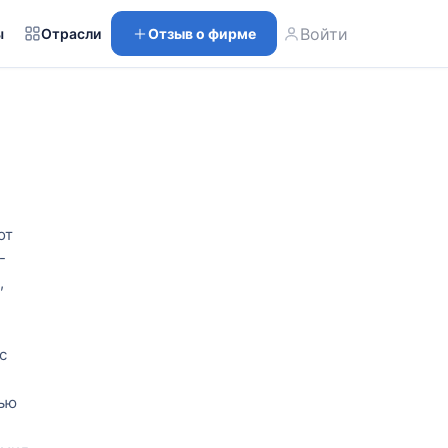
Войти
ы
Отрасли
Отзыв о фирме
от
-
,
с
тью