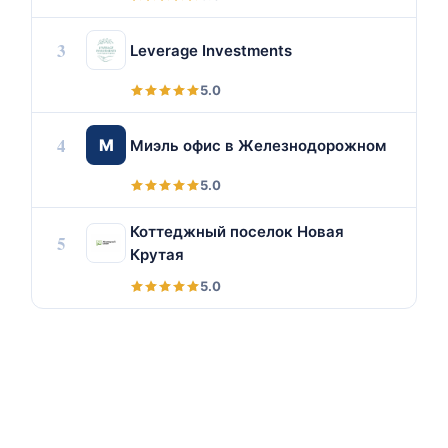
3
Leverage Investments
5.0
4
М
Миэль офис в Железнодорожном
5.0
Коттеджный поселок Новая
5
Крутая
5.0