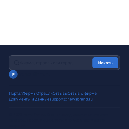
Искать
portalfirm.ru
P
Портал
Фирмы
Отрасли
Отзывы
Отзыв о фирме
Документы и данные
support@newsbrand.ru
©
2026
portalfirm.ru
.
Оценки складываются из отзывов
клиентов. Профили обновляются по мере поступления
сведений.