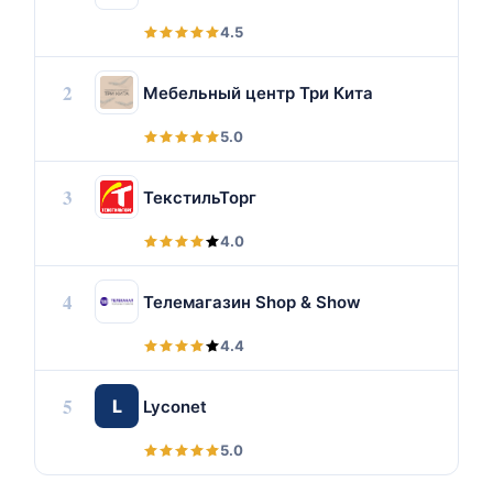
4.5
2
Мебельный центр Три Кита
5.0
3
ТекстильТорг
4.0
4
Телемагазин Shop & Show
4.4
5
L
Lyconet
5.0