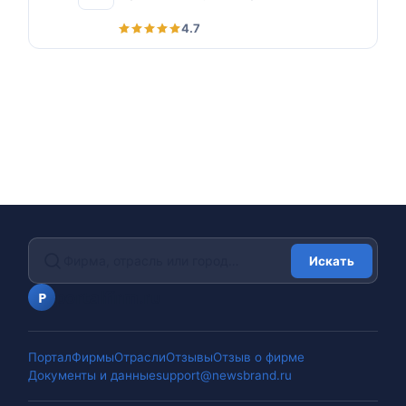
4.7
Искать
portalfirm.ru
P
Портал
Фирмы
Отрасли
Отзывы
Отзыв о фирме
Документы и данные
support@newsbrand.ru