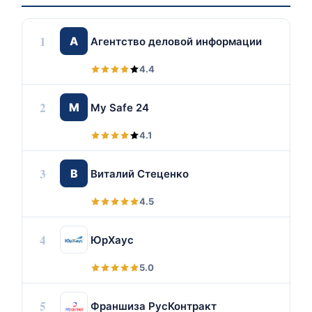
1
А
Агентство деловой информации
4.4
2
M
My Safe 24
4.1
3
В
Виталий Стеценко
4.5
4
ЮрХаус
5.0
5
Франшиза РусКонтракт