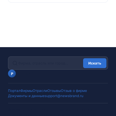
Искать
portalfirm.ru
P
Портал
Фирмы
Отрасли
Отзывы
Отзыв о фирме
Документы и данные
support@newsbrand.ru
©
2026
portalfirm.ru
.
Оценки складываются из отзывов
клиентов. Профили обновляются по мере поступления