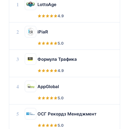
1
LottoAge
4.9
2
iPiaR
5.0
3
Формула Трафика
4.9
4
AppGlobal
5.0
5
ОСГ Рекордз Менеджмент
5.0