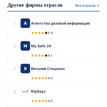
Другие фирмы отрасли
Вся отрасль →
1
А
Агентство деловой информации
4.4
2
M
My Safe 24
4.1
3
В
Виталий Стеценко
4.5
4
ЮрХаус
5.0