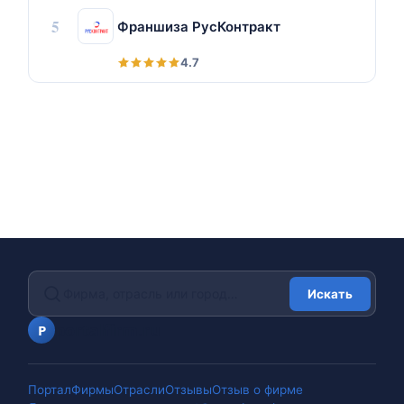
5
Франшиза РусКонтракт
4.7
Искать
portalfirm.ru
P
Портал
Фирмы
Отрасли
Отзывы
Отзыв о фирме