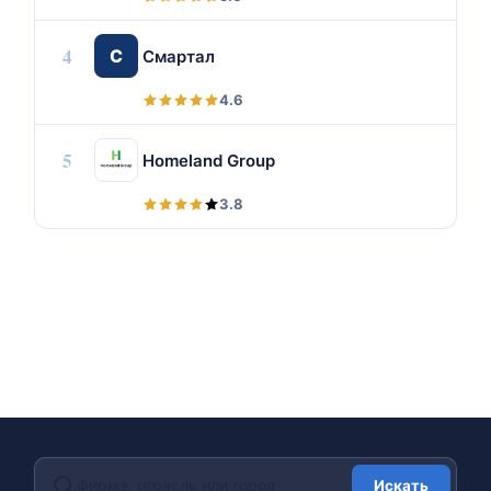
4
С
Смартал
4.6
5
Homeland Group
3.8
Искать