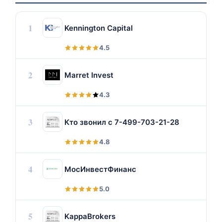
1
Kennington Capital
4.5
2
Marret Invest
4.3
3
Кто звонил с 7-499-703-21-28
4.8
4
МосИнвестФинанс
5.0
5
KappaBrokers