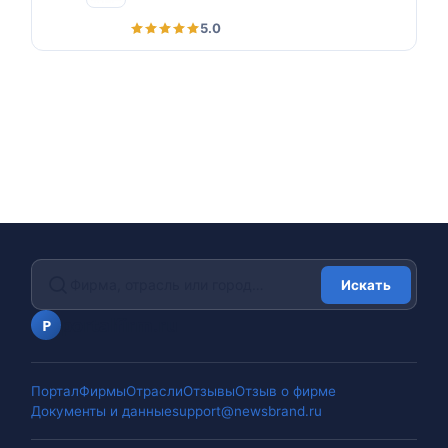
5.0
Искать
portalfirm.ru
P
Портал
Фирмы
Отрасли
Отзывы
Отзыв о фирме
Документы и данные
support@newsbrand.ru