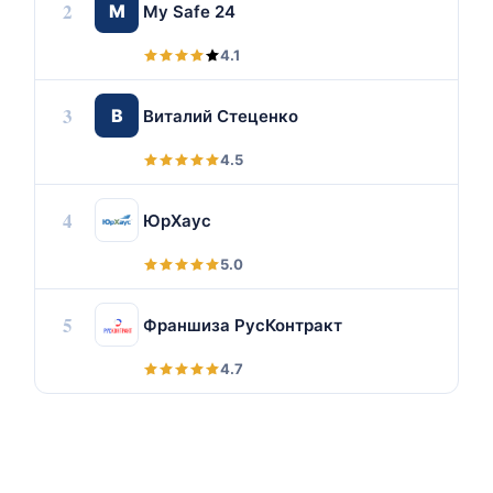
2
M
My Safe 24
4.1
3
В
Виталий Стеценко
4.5
4
ЮрХаус
5.0
5
Франшиза РусКонтракт
4.7