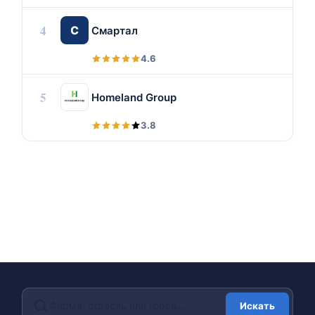
4
С
Смартал
4.6
5
Homeland Group
3.8
Искать