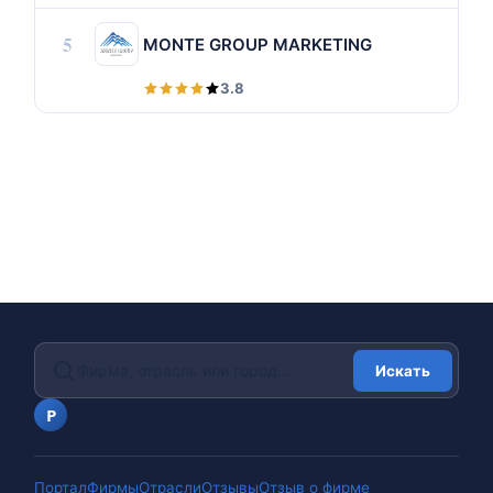
5
MONTE GROUP MARKETING
3.8
Искать
portalfirm.ru
P
Портал
Фирмы
Отрасли
Отзывы
Отзыв о фирме