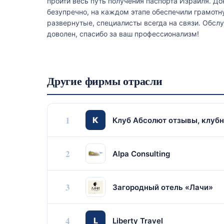
пройти весь путь получения паспорта Израиля. Д
безупречно, на каждом этапе обеспечили грамот
развернутые, специалисты всегда на связи. Обсл
доволен, спасибо за ваш профессионализм!
Другие фирмы отрасли
1
К
Клуб Абсолют отзывы, клубны
2
Alpa Consulting
3
Загородный отель «Лачи»
4
L
Liberty Travel