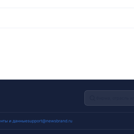
нты и данные
support@newsbrand.ru