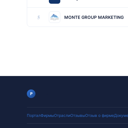
5
MONTE GROUP MARKETING
portalfirm.ru
P
Портал
Фирмы
Отрасли
Отзывы
Отзыв о фирме
Докуме