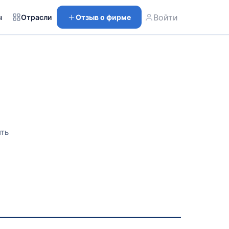
Войти
ы
Отрасли
Отзыв о фирме
ить