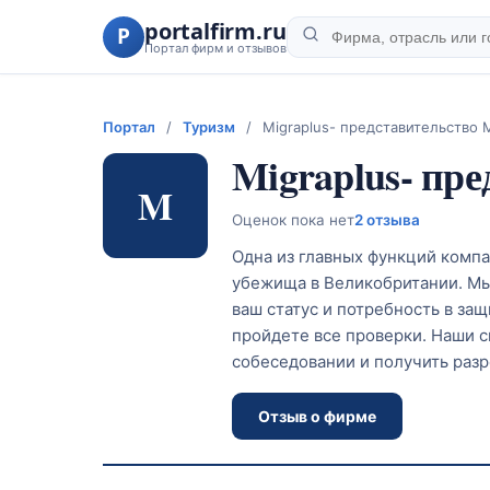
portalfirm.ru
P
Портал фирм и отзывов
Портал
/
Туризм
/
Migraplus- представительство 
Migraplus- пр
M
Оценок пока нет
2 отзыва
Одна из главных функций ком
убежища в Великобритании. Мы
ваш статус и потребность в за
пройдете все проверки. Наши с
собеседовании и получить раз
Отзыв о фирме