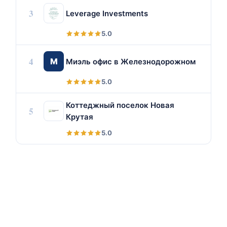
3
Leverage Investments
5.0
4
М
Миэль офис в Железнодорожном
5.0
Коттеджный поселок Новая
5
Крутая
5.0