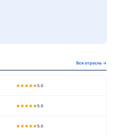
Вся отрасль →
5.0
5.0
5.0