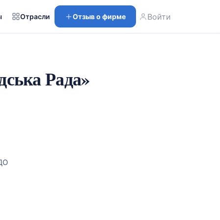
Войти
ы
Отрасли
Отзыв о фирме
дська Рада»
 ДО