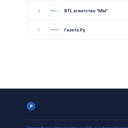
4
BTL агентство "МЫ"
5
Газета.Ру
portalfirm.ru
P