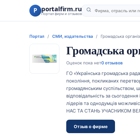
portalfirm.ru
P
Портал фирм и отзывов
Портал
/
СМИ, издательства
/
Громадська організ
Громадська ор
Оценок пока нет
0 отзывов
ГО «Українська громадська рада
покоління, покликаних перетво
громадянським суспільством, шл
відповідальність за сьогодення
лідерів та однодумців можливі
НАС ТА СТАНЬ УЧАСНИКОМ ВЕЛ
Отзыв о фирме