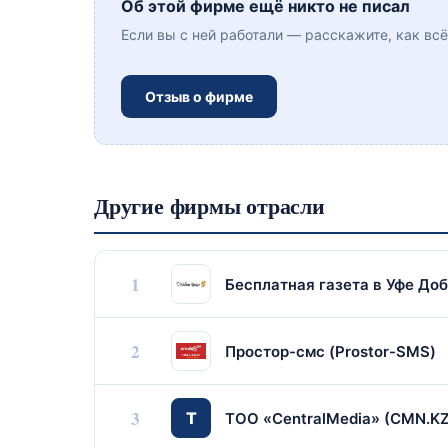
Об этой фирме ещё никто не писал
Если вы с ней работали — расскажите, как вс
Отзыв о фирме
Другие фирмы отрасли
1
Бесплатная газета в Уфе До
2
Простор-смс (Prostor-SMS)
3
Т
ТОО «CentralMedia» (CMN.KZ