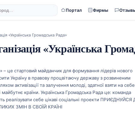
Портал
Фирмы
Отзыв
ація «Українська Громадська Рада»
ганізація «Українська Грома
» – це стартовий майданчик для формування лідерів нового
рити Україну в правову процвітаючу державу з розвиненим
яхом активізації та залучення молоді, здатної взяти на себе
 і майбутнє країни. Українська Громадська Рада це: команда
сть реалізувати себе цікаві соціальні проекти ПРИЄДНУЙСЯ
ИКИХ ЗМІН В СВОЇЙ КРАЇНІ