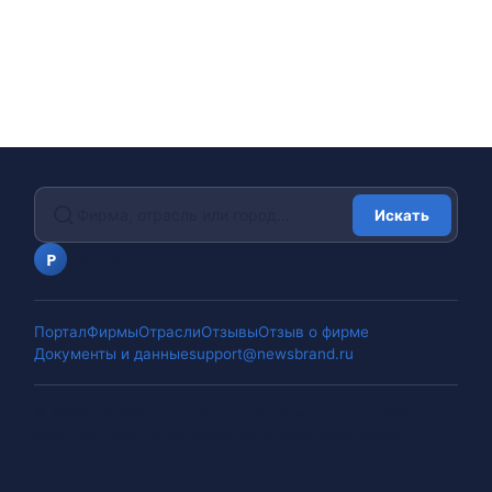
Искать
portalfirm.ru
P
Портал
Фирмы
Отрасли
Отзывы
Отзыв о фирме
Документы и данные
support@newsbrand.ru
©
2026
portalfirm.ru
.
Оценки складываются из отзывов
клиентов. Профили обновляются по мере поступления
сведений.