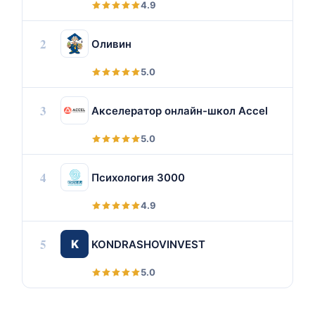
4.9
2
Оливин
5.0
3
Акселератор онлайн-школ Accel
5.0
4
Психология 3000
4.9
5
K
KONDRASHOVINVEST
5.0