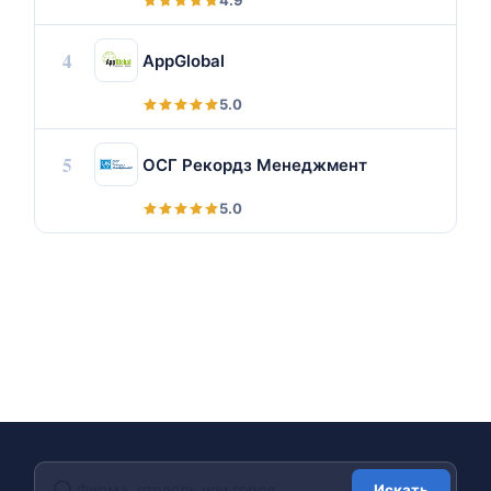
4.9
4
AppGlobal
5.0
5
ОСГ Рекордз Менеджмент
5.0
Искать