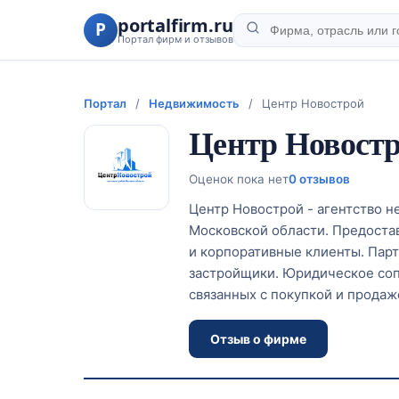
portalfirm.ru
P
Портал фирм и отзывов
Портал
/
Недвижимость
/
Центр Новострой
Центр Новост
Оценок пока нет
0 отзывов
Центр Новострой - агентство 
Московской области. Предоста
и корпоративные клиенты. Пар
застройщики. Юридическое соп
связанных с покупкой и прода
Отзыв о фирме