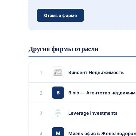
Отзыв о фирме
Другие фирмы отрасли
1
Винсент Недвижимость
2
B
Binio — Агентство недвижим
3
Leverage Investments
4
М
Миэль офис в Железнодоро