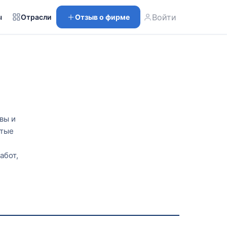
Войти
ы
Отрасли
Отзыв о фирме
вы и
стые
абот,