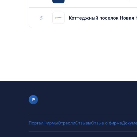
5
Коттеджный поселок Новая 
portalfirm.ru
P
Портал
Фирмы
Отрасли
Отзывы
Отзыв о фирме
Докуме