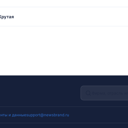
Крутая
нты и данные
support@newsbrand.ru