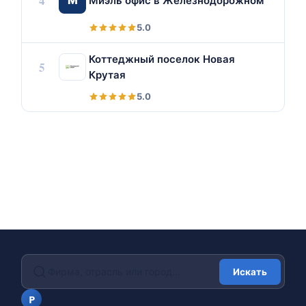
4
М
Миэль офис в Железнодорожном
5.0
Коттеджный поселок Новая
5
Крутая
5.0
Искать
portalfirm.ru
P