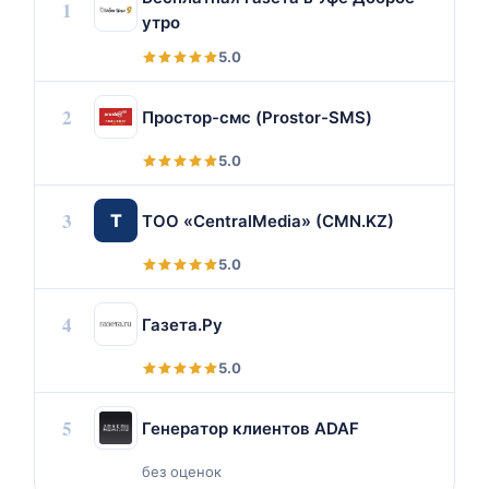
1
утро
5.0
2
Простор-смс (Prostor-SMS)
5.0
3
Т
ТОО «CentralMedia» (CMN.KZ)
5.0
4
Газета.Ру
5.0
5
Генератор клиентов ADAF
без оценок