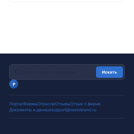
Искать
portalfirm.ru
P
Портал
Фирмы
Отрасли
Отзывы
Отзыв о фирме
Документы и данные
support@newsbrand.ru
©
2026
portalfirm.ru
.
Оценки складываются из отзывов
клиентов. Профили обновляются по мере поступления