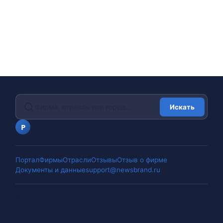
Искать
portalfirm.ru
P
Портал
Фирмы
Отрасли
Отзывы
Отзыв о фирме
Документы и данные
support@newsbrand.ru
©
2026
portalfirm.ru
.
Оценки складываются из отзывов
клиентов. Профили обновляются по мере поступления
сведений.