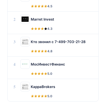
4.5
2
Marret Invest
4.3
3
Кто звонил с 7-499-703-21-28
4.8
4
МосИнвестФинанс
5.0
5
KappaBrokers
5.0